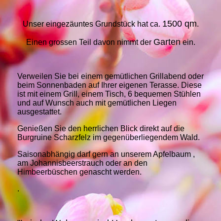
1500 qm
Unser eingezäuntes Grundstück hat ca.
.
Garten
Einen grossen Teil davon nimmt der
ein.
Verweilen Sie bei einem gemütlichen Grillabend oder
beim Sonnenbaden auf Ihrer eigenen Terasse. Diese
ist mit einem Grill, einem Tisch, 6 bequemen Stühlen
und auf Wunsch auch mit gemütlichen Liegen
ausgestattet.
Genießen Sie den herrlichen Blick direkt auf die
Burgruine Scharzfelz im gegenüberliegendem Wald.
Saisonabhängig darf gern an unserem Apfelbaum ,
am Johannisbeerstrauch oder an den
Himbeerbüschen genascht werden.
.