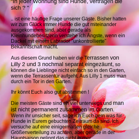
"In jeder Wohnung sind Hunde, vertragen die
sich ? "
.. ist eine häufige Frage unserer Gäste. Bisher hatten
wir zum Glück immer Hunde die gut miteinander
ausgekommen sind, aber gerade als
Kleinhundebesitzerin verstehe ich Ängste, wenn ein
Dackel mit einem Labrador "unkontrollierte"
Bekanntschaft macht.
Terrassen von
Aus diesem Grund haben wir die
Lilly 2 und 3 nochmal separat eingezäunt,
so
können die Lieblinge nicht einfach so in den Garten,
wenn die Terrassentür aufgeht. Aus Lilly 1 muss man
durch ein Tor in den Garten.
Ihr könnt Euch also gut abstimmen !
man
Die meisten Gäste sind eh viel unterwegs und
ist nicht permanent zusammen im Garten.
Wenn ihr unsicher seit, sage ich Euch gern was für
Hunde in Eurem gebuchten Zeitraum da sind. Ich
versuche auf eine einigermaßen gleiche
Größenverteilung zu achten, aber gerade in der
Hauptsaison gelingt das nicht immer.